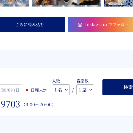
さらに読み込む
Instagram でフォロー
人数
客室数
検索
/
日程未定
-9703
（9:00～20:00）