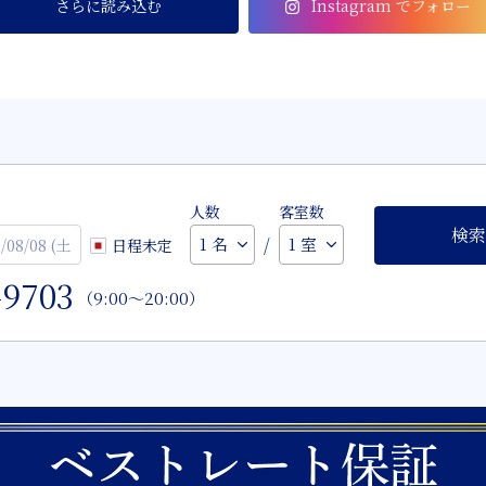
さらに読み込む
Instagram でフォロー
人数
客室数
検索
/
日程未定
-9703
（9:00～20:00）