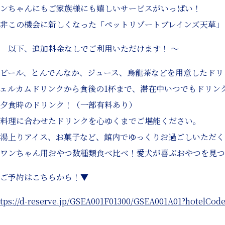
ンちゃんにもご家族様にも嬉しいサービスがいっぱい！
非この機会に新しくなった「ペットリゾートブレインズ天草」
 以下、追加料金なしでご利用いただけます！ ～
ビール、とんでんなか、ジュース、烏龍茶などを用意したドリ
ェルカムドリンクから食後の1杯まで、滞在中いつでもドリン
夕食時のドリンク！（一部有料あり）
料理に合わせたドリンクを心ゆくまでご堪能ください。
湯上りアイス、お菓子など、館内でゆっくりお過ごしいただく
ワンちゃん用おやつ数種類食べ比べ！愛犬が喜ぶおやつを見つ
ご予約はこちらから！▼
ttps://d-reserve.jp/GSEA001F01300/GSEA001A01?hotelCod